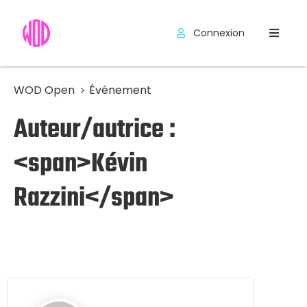
Connexion
Compétitions
Hyrox
WOD Open
Événement
Auteur/autrice :
Programmes
WOD
<span>Kévin
Exercices
Razzini</span>
Outils
Codes
Promo