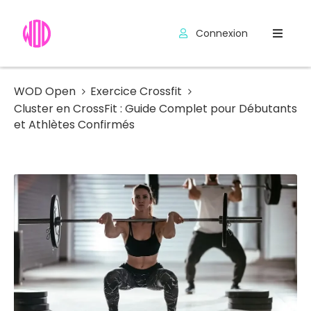
Connexion
Compétitions
Hyrox
WOD Open
Exercice Crossfit
Cluster en CrossFit : Guide Complet pour Débutants
Programmes
et Athlètes Confirmés
WOD
Exercices
Outils
Codes
Promo