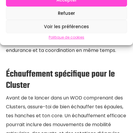
exercices
Refuser
Le Cluster peut être combiné avec des exercices
comme les
burpees
, les
double-unders
ou les
toes-
Voir les préférences
to-bar
pour un WOD intensif. Cette combinaison te
Politique de cookies
permet de travailler sur ta puissance, ton
endurance et ta coordination en même temps.
Échauffement spécifique pour le
Cluster
Avant de te lancer dans un WOD comprenant des
Clusters, assure-toi de bien échauffer tes épaules,
tes hanches et ton core. Un échauffement efficace
pourrait inclure des mouvements de mobilité